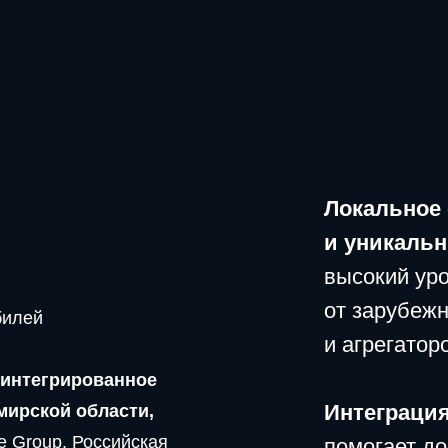
Локальное собствен
и уникальные разра
высокий уровень прод
от зарубежных произв
и агрегаторов
рированное
Интеграция автомоб
й области,
up. Российская
помогает достичь при
пах.
человека уровня техн
автомобиль-гаджет