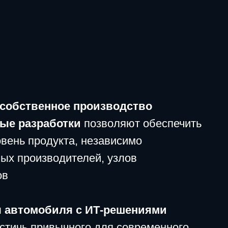
ное производство
ботки
позволяют обеспечить
укта, независимо
одителей, узлов
иля с ИТ-решениями
вычного для современного
ологичности и комфорта —